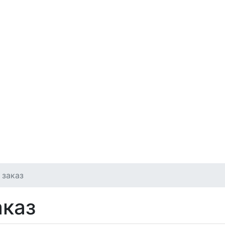
 заказ
аказ