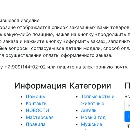
вившееся изделие
 корзине отображается список заказанных вами товаро
ть какую-либо позицию, нажав на кнопку «продолжить п
о заказа и нажмите кнопку «оформить заказ», заполнит
ые вопросы, согласуем все детали модели, способ опл
ля осуществления оплаты оформленного заказа.
 +7(909)144-02-02 или пишите на электронную почту.
Информация
Категории
П
Помощь
Тёплые коты и
Вс
Em
Контакты
животные
НОВОСТИ
Ангелы
Мастерская
Новый год
Правила
Мужские
Пр